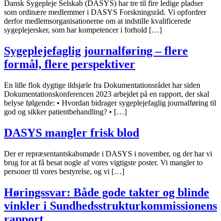
Dansk Sygepleje Selskab (DASYS) har tre til fire ledige pladser
som ordinære medlemmer i DASYS Forskningsråd. Vi opfordrer
derfor medlemsorganisationerne om at indstille kvalificerede
sygeplejersker, som har kompetencer i forhold […]
Sygeplejefaglig journalføring – flere
formål, flere perspektiver
En lille flok dygtige ildsjæle fra Dokumentationsrådet har siden
Dokumentationskonferencen 2023 arbejdet på en rapport, der skal
belyse følgende: • Hvordan bidrager sygeplejefaglig journalføring til
god og sikker patientbehandling? • […]
DASYS mangler frisk blod
Der er repræsentantskabsmøde i DASYS i november, og der har vi
brug for at få besat nogle af vores vigtigste poster. Vi mangler to
personer til vores bestyrelse, og vi […]
Høringssvar: Både gode takter og blinde
vinkler i Sundhedsstrukturkommissionens
rapport