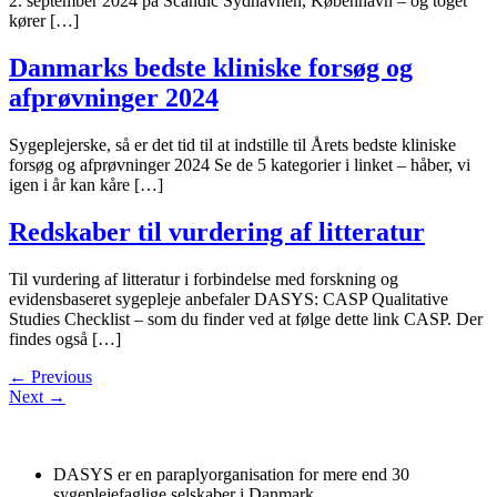
2. september 2024 på Scandic Sydhavnen, København – og toget
kører […]
Danmarks bedste kliniske forsøg og
afprøvninger 2024
Sygeplejerske, så er det tid til at indstille til Årets bedste kliniske
forsøg og afprøvninger 2024 Se de 5 kategorier i linket – håber, vi
igen i år kan kåre […]
Redskaber til vurdering af litteratur
Til vurdering af litteratur i forbindelse med forskning og
evidensbaseret sygepleje anbefaler DASYS: CASP Qualitative
Studies Checklist – som du finder ved at følge dette link CASP. Der
findes også […]
←
Previous
Next
→
DASYS er en paraplyorganisation for mere end 30
sygeplejefaglige selskaber i Danmark.