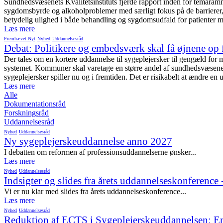
Sundhedsvæsenets Kvalitetsinstituts fjerde rapport inden for temaramm
sygdomsbyrde og alkoholproblemer med særligt fokus på de barrierer, di
betydelig ulighed i både behandling og sygdomsudfald for patienter m
Læs mere
Fremhævet Nyt
Nyhed
Uddannelsesråd
Debat: Politikere og embedsværk skal få øjnene op f
Der tales om en kortere uddannelse til sygeplejersker til gengæld for
systemet. Kommuner skal varetage en større andel af sundhedsvæsenet. D
sygeplejersker spiller nu og i fremtiden. Det er risikabelt at ændre en 
Læs mere
Alle
Dokumentationsråd
Forskningsråd
Uddannelsesråd
Nyhed
Uddannelsesråd
Ny sygeplejerskeuddannelse anno 2027
I debatten om reformen af professionsuddannelserne ønsker...
Læs mere
Nyhed
Uddannelsesråd
Indsigter og slides fra årets uddannelseskonference 
Vi er nu klar med slides fra årets uddannelseskonference...
Læs mere
Nyhed
Uddannelsesråd
Reduktion af ECTS i Sygeplejerskeuddannelsen: En 