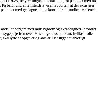
jdet i 2025, belyser ulighed i behandling for patienter med høj
På baggrund af registerdata viser rapporten, at der eksisterer
patienter med gentagne akutte kontakter til sundhedsvæsenet....
rre andel af borgere med multisygdom og skrøbelighed udfordrer
 sygepleje fremover. Vi skal gøre os det klart, hvilken rolle
 skal løfte af opgaver og ansvar. Her ligger et alvorligt...