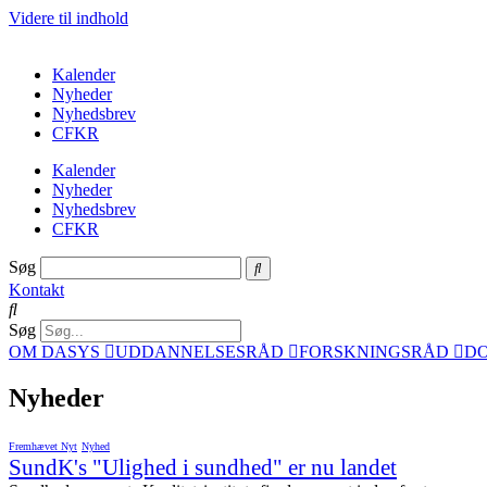
Videre til indhold
Kalender
Nyheder
Nyhedsbrev
CFKR
Kalender
Nyheder
Nyhedsbrev
CFKR
Søg
Kontakt
Søg
OM DASYS
UDDANNELSESRÅD
FORSKNINGSRÅD
D
Nyheder
Fremhævet Nyt
Nyhed
SundK's "Ulighed i sundhed" er nu landet