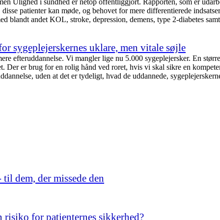
en Ulighed i sundhed er netop offentliggjort. Rapporten, som er udarbe
sse patienter kan møde, og behovet for mere differentierede indsatser. 
ed blandt andet KOL, stroke, depression, demens, type 2-diabetes samt 
or sygeplejerskernes uklare, men vitale søjle
 mere efteruddannelse. Vi mangler lige nu 5.000 sygeplejersker. En stø
er er brug for en rolig hånd ved roret, hvis vi skal sikre en kompetent
uddannelse, uden at det er tydeligt, hvad de uddannede, sygeplejerskerne,
- til dem, der missede den
risiko for patienternes sikkerhed?