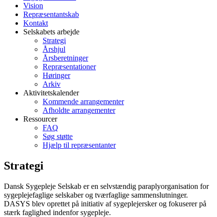
Vision
Repræsentantskab
Kontakt
Selskabets arbejde
Strategi
Årshjul
Årsberetninger
Repræsentationer
Høringer
Arkiv
Aktivitetskalender
Kommende arrangementer
Afholdte arrangementer
Ressourcer
FAQ
Søg støtte
Hjælp til repræsentanter
Strategi
Dansk Sygepleje Selskab er en selvstændig paraplyorganisation for
sygeplejefaglige selskaber og tværfaglige sammenslutninger.
DASYS blev oprettet på initiativ af sygeplejersker og fokuserer på
stærk faglighed indenfor sygepleje.