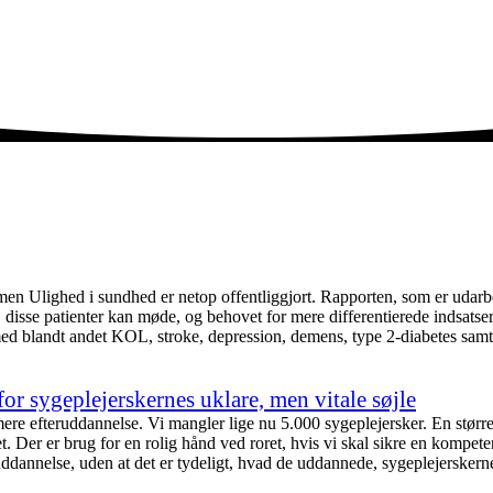
en Ulighed i sundhed er netop offentliggjort. Rapporten, som er udarbe
sse patienter kan møde, og behovet for mere differentierede indsatser. 
ed blandt andet KOL, stroke, depression, demens, type 2-diabetes samt 
or sygeplejerskernes uklare, men vitale søjle
 mere efteruddannelse. Vi mangler lige nu 5.000 sygeplejersker. En stø
er er brug for en rolig hånd ved roret, hvis vi skal sikre en kompetent
uddannelse, uden at det er tydeligt, hvad de uddannede, sygeplejerskerne,