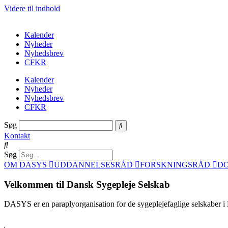
Videre til indhold
Kalender
Nyheder
Nyhedsbrev
CFKR
Kalender
Nyheder
Nyhedsbrev
CFKR
Søg
Kontakt
Søg
OM DASYS
UDDANNELSESRÅD
FORSKNINGSRÅD
D
Velkommen til Dansk Sygepleje Selskab
DASYS er en paraplyorganisation for de sygeplejefaglige selskaber i D