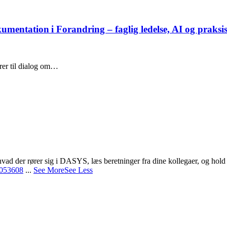
mentation i Forandring – faglig ledelse, AI og praks
rer til dialog om…
 hvad der rører sig i DASYS, læs beretninger fra dine kollegaer, og h
3053608
...
See More
See Less