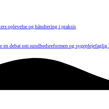
ers oplevelse og håndtering i praksis
 en debat om sundhedsreformen og sygeplejefaglig 