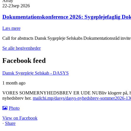
Array
22-23
sep 2026
Dokumentationskonference 2026: Sygeplejefaglig Doku
Læs mere
Call for abstracts Dansk Sygepleje Selskabs Dokumentationsråd invite
Se alle begivenheder
Facebook feed
Dansk Sygepleje Selskab - DASYS
1 month ago
VORES SOMMERNYHEDSBREV ER UDE NU
Bliv klogere på,
nyhedsbrev her.
mailchi.mp/dasys/dasys-nyhedsbrev-sommer2026-1
Photo
View on Facebook
·
Share