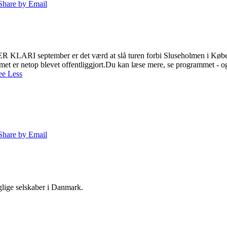
Share by Email
ER KLAR
I september er det værd at slå turen forbi Sluseholmen i K
et er netop blevet offentliggjort.
Du kan læse mere, se programmet - og 
ee Less
Share by Email
lige selskaber i Danmark.