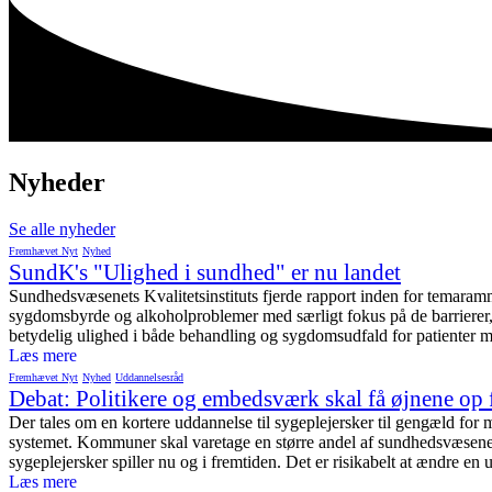
Nyheder
Se alle nyheder
Fremhævet Nyt
Nyhed
SundK's "Ulighed i sundhed" er nu landet
Sundhedsvæsenets Kvalitetsinstituts fjerde rapport inden for temaramm
sygdomsbyrde og alkoholproblemer med særligt fokus på de barrierer, di
betydelig ulighed i både behandling og sygdomsudfald for patienter m
Læs mere
Fremhævet Nyt
Nyhed
Uddannelsesråd
Debat: Politikere og embedsværk skal få øjnene op f
Der tales om en kortere uddannelse til sygeplejersker til gengæld for
systemet. Kommuner skal varetage en større andel af sundhedsvæsenet. D
sygeplejersker spiller nu og i fremtiden. Det er risikabelt at ændre en 
Læs mere